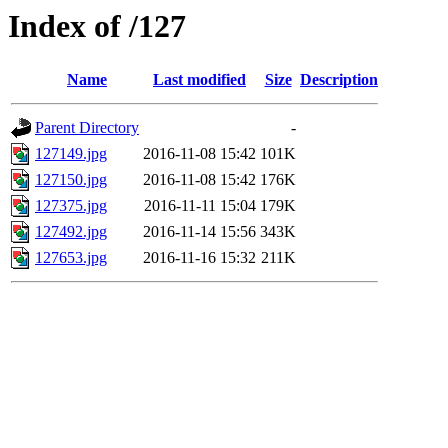
Index of /127
Name
Last modified
Size
Description
Parent Directory
-
127149.jpg
2016-11-08 15:42
101K
127150.jpg
2016-11-08 15:42
176K
127375.jpg
2016-11-11 15:04
179K
127492.jpg
2016-11-14 15:56
343K
127653.jpg
2016-11-16 15:32
211K