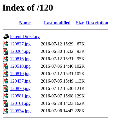
Index of /120
Name
Last modified
Size
Description
Parent Directory
-
120827.jpg
2016-07-12 15:29
67K
120264.jpg
2016-06-30 15:32
93K
120816.jpg
2016-07-12 15:31
95K
120510.jpg
2016-07-06 14:46
102K
120810.jpg
2016-07-12 15:31
105K
120437.jpg
2016-07-05 15:49
113K
120870.jpg
2016-07-12 15:30
121K
120581.jpg
2016-07-07 15:08
129K
120101.jpg
2016-06-28 14:23
162K
120534.jpg
2016-07-06 14:47
228K